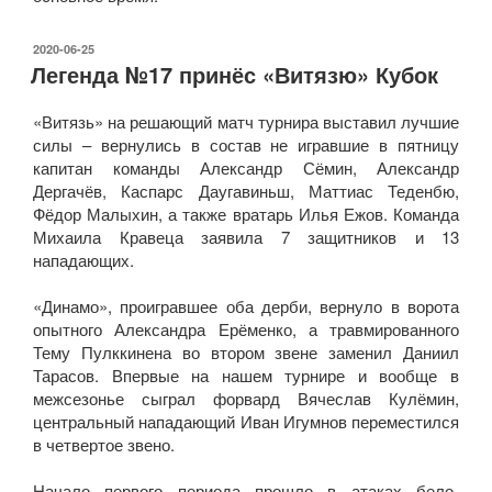
ОПУБЛИКОВАНО
2020-06-25
Легенда №17 принёс «Витязю» Кубок
«Витязь» на решающий матч турнира выставил лучшие
силы – вернулись в состав не игравшие в пятницу
капитан команды Александр Сёмин, Александр
Дергачёв, Каспарс Даугавиньш, Маттиас Теденбю,
Фёдор Малыхин, а также вратарь Илья Ежов. Команда
Михаила Кравеца заявила 7 защитников и 13
нападающих.
«Динамо», проигравшее оба дерби, вернуло в ворота
опытного Александра Ерёменко, а травмированного
Тему Пулккинена во втором звене заменил Даниил
Тарасов. Впервые на нашем турнире и вообще в
межсезонье сыграл форвард Вячеслав Кулёмин,
центральный нападающий Иван Игумнов переместился
в четвертое звено.
Начало первого периода прошло в атаках бело-