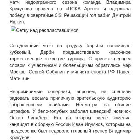
матч недоигранного сезона команда Владимира
Крикунова провела на «ЦСКА Арене» и одержала
победу в овертайме 3:2. Решающий гол забил Дмитрий
Яшкин.
Сегодняшний матч по градусу борьбы напоминал
кубковый. Дерби предшествовало красочное
торжественное открытие турнира. С приветственным
словом к участникам и болельщикам обратились мэр
Москвы Сергей Собянин и министр спорта РФ Павел
Матыцин.
Непримиримые соперники, впрочем, не спешили
радовать весьма приличную зрительскую аудиторию
заброшенными шайбами. Несмотря на обилие
штрафов. У бело-голубых заболел шведский новичок
Оскар Линдберг. Его во втором звене заменил
кандидат в сборную России Иван Игумнов, которым на
предсезонке был недоволен главный тренер Владимир
Крикунов.