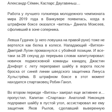
Александр Сёмин, Каспарс Даугавиньш…
Работа у лучшего голкипера молодежного чемпионата
мира 2019 года в Ванкувере появилась, когда в
штрафном боксе оказался «витязь» Данила Моисеев,
сфоливший в зоне соперника.
Левша Гудачек (у него ловушка на правой руке) тоже не
вертелся как белка в колесе. Нападающий «Витязя»
Дмитрий Лугин промахнулся с убойной позиции. И все-
таки за 28 секунд до перерыва словак капитулировал:
новичок подмосковной команды канадец Джастин
Дэнфорт с лету переправил шайбу в ворота после
броска от синей линии шведского защитника Линуса
Хульстрёма. В штрафном боксе в этот момент
находился спартаковец Робин Ганзл.
Во втором периоде «Витязь» заиграл еще активнее и…
пропустил. Капитан «Спартака» Анатолий Никонцев
подправил шайбу в пустой угол, ассистировал же ему
защитник Яков Рылов, сделавший выверенную