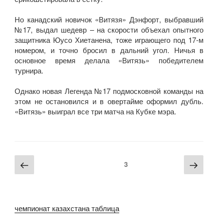
Но канадский новичок «Витязя» Дэнфорт, выбравший
№17, выдал шедевр – на скорости объехал опытного
защитника Юусо Хиетанена, тоже играющего под 17-м
номером, и точно бросил в дальний угол. Ничья в
основное время делала «Витязь» победителем
турнира.
Однако новая Легенда №17 подмосковной команды на
этом не остановился и в овертайме оформил дубль.
«Витязь» выиграл все три матча на Кубке мэра.
Пагинация
Предыдущая
Сле
Страница
3
записей
страница
стра
чемпионат казахстана таблица