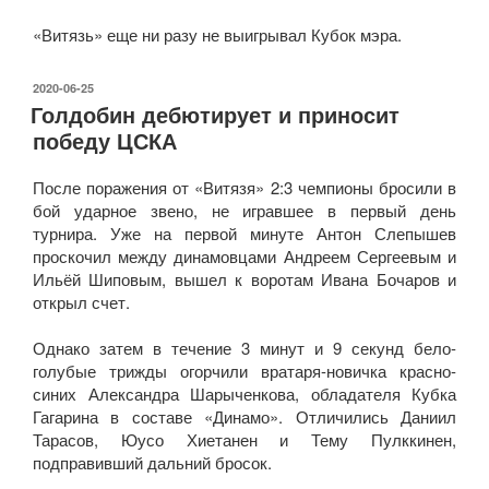
«Витязь» еще ни разу не выигрывал Кубок мэра.
ОПУБЛИКОВАНО
2020-06-25
Голдобин дебютирует и приносит
победу ЦСКА
После поражения от «Витязя» 2:3 чемпионы бросили в
бой ударное звено, не игравшее в первый день
турнира. Уже на первой минуте Антон Слепышев
проскочил между динамовцами Андреем Сергеевым и
Ильёй Шиповым, вышел к воротам Ивана Бочаров и
открыл счет.
Однако затем в течение 3 минут и 9 секунд бело-
голубые трижды огорчили вратаря-новичка красно-
синих Александра Шарыченкова, обладателя Кубка
Гагарина в составе «Динамо». Отличились Даниил
Тарасов, Юусо Хиетанен и Тему Пулккинен,
подправивший дальний бросок.