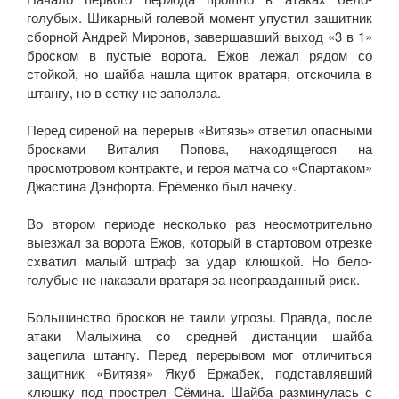
голубых. Шикарный голевой момент упустил защитник
сборной Андрей Миронов, завершавший выход «3 в 1»
броском в пустые ворота. Ежов лежал рядом со
стойкой, но шайба нашла щиток вратаря, отскочила в
штангу, но в сетку не заползла.
Перед сиреной на перерыв «Витязь» ответил опасными
бросками Виталия Попова, находящегося на
просмотровом контракте, и героя матча со «Спартаком»
Джастина Дэнфорта. Ерёменко был начеку.
Во втором периоде несколько раз неосмотрительно
выезжал за ворота Ежов, который в стартовом отрезке
схватил малый штраф за удар клюшкой. Но бело-
голубые не наказали вратаря за неоправданный риск.
Большинство бросков не таили угрозы. Правда, после
атаки Малыхина со средней дистанции шайба
зацепила штангу. Перед перерывом мог отличиться
защитник «Витязя» Якуб Ержабек, подставлявший
клюшку под прострел Сёмина. Шайба разминулась с