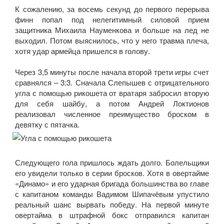
К сожалению, за восемь секунд до первого перерыва
финн попал под нелегитимный силовой прием
защитника Михаила Науменкова и больше на лед не
выходил. Потом выяснилось, что у него травма плеча,
хотя удар армейца пришелся в голову.
Через 3,5 минуты после начала второй трети игры счет
сравнялся – 3:3. Сначала Слепышев с отрицательного
угла с помощью рикошета от вратаря забросил вторую
для себя шайбу, а потом Андрей Локтионов
реализовал численное преимущество броском в
девятку с пятачка.
Следующего гола пришлось ждать долго. Болельщики
его увидели только в серии бросков. Хотя в овертайме
«Динамо» и его ударная бригада большинства во главе
с капитаном команды Вадимом Шипачёвым упустило
реальный шанс вырвать победу. На первой минуте
овертайма в штрафной бокс отправился капитан