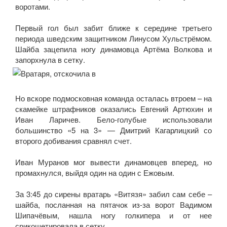
воротами.
Первый гол был забит ближе к середине третьего
периода шведским защитником Линусом Хульстрёмом.
Шайба зацепила ногу динамовца Артёма Волкова и
запорхнула в сетку.
Но вскоре подмосковная команда осталась втроем – на
скамейке штрафников оказались Евгений Артюхин и
Иван Ларичев. Бело-голубые использовали
большинство «5 на 3» — Дмитрий Кагарлицкий со
второго добивания сравнял счет.
Иван Муранов мог вывести динамовцев вперед, но
промахнулся, выйдя один на один с Ежовым.
За 3:45 до сирены вратарь «Витязя» забил сам себе –
шайба, посланная на пятачок из-за ворот Вадимом
Шипачёвым, нашла ногу голкипера и от нее
срикошетировала в сетку.