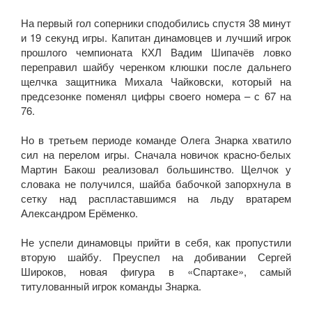
На первый гол соперники сподобились спустя 38 минут
и 19 секунд игры. Капитан динамовцев и лучший игрок
прошлого чемпионата КХЛ Вадим Шипачёв ловко
переправил шайбу черенком клюшки после дальнего
щелчка защитника Михала Чайковски, который на
предсезонке поменял цифры своего номера – с 67 на
76.
Но в третьем периоде команде Олега Знарка хватило
сил на перелом игры. Сначала новичок красно-белых
Мартин Бакош реализовал большинство. Щелчок у
словака не получился, шайба бабочкой запорхнула в
сетку над распластавшимся на льду вратарем
Александром Ерёменко.
Не успели динамовцы прийти в себя, как пропустили
вторую шайбу. Преуспел на добивании Сергей
Широков, новая фигура в «Спартаке», самый
титулованный игрок команды Знарка.