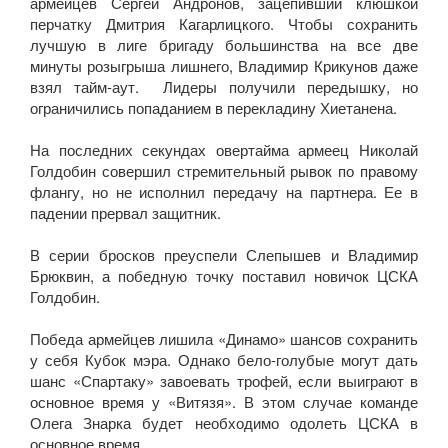
армейцев Сергей Андронов, зацепивший клюшкой
перчатку Дмитрия Кагарлицкого. Чтобы сохранить
лучшую в лиге бригаду большинства на все две
минуты розыгрыша лишнего, Владимир Крикунов даже
взял тайм-аут. Лидеры получили передышку, но
ограничились попаданием в перекладину Хиетанена.
На последних секундах овертайма армеец Николай
Голдобин совершил стремительный рывок по правому
флангу, но не исполнил передачу на партнера. Ее в
падении прервал защитник.
В серии бросков преуспели Слепышев и Владимир
Брюквин, а победную точку поставил новичок ЦСКА
Голдобин.
Победа армейцев лишила «Динамо» шансов сохранить
у себя Кубок мэра. Однако бело-голубые могут дать
шанс «Спартаку» завоевать трофей, если выиграют в
основное время у «Витязя». В этом случае команде
Олега Знарка будет необходимо одолеть ЦСКА в
основное время.