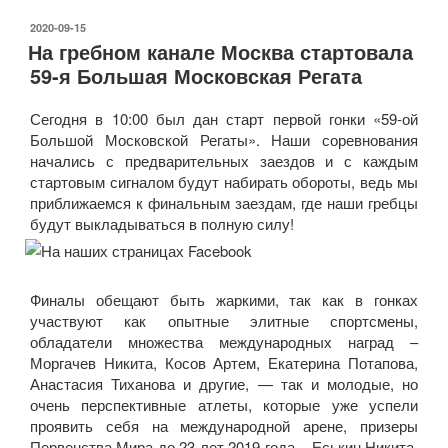
ОПУБЛИКОВАНО
2020-09-15
На гребном канале Москва стартовала
59-я Большая Московская Регата
Сегодня в 10:00 был дан старт первой гонки «59-ой
Большой Московской Регаты». Наши соревнования
начались с предварительных заездов и с каждым
стартовым сигналом будут набирать обороты, ведь мы
приближаемся к финальным заездам, где наши гребцы
будут выкладываться в полную силу!
Финалы обещают быть жаркими, так как в гонках
участвуют как опытные элитные спортсмены,
обладатели множества международных наград –
Моргачев Никита, Косов Артем, Екатерина Потапова,
Анастасия Тиханова и другие, — так и молодые, но
очень перспективные атлеты, которые уже успели
проявить себя на международной арене, призеры
Первенства Мира до 23 лет 2019 года – Еськин Никита,