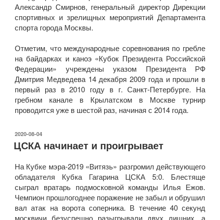
Александр Смирнов, генеральный директор Дирекции
спортивных и зрелищных мероприятий Департамента
спорта города Москвы.
Отметим, что международные соревнования по гребле
на байдарках и каноэ «Кубок Президента Российской
Федерации» учреждены указом Президента РФ
Дмитрия Медведева 14 декабря 2009 года и прошли в
первый раз в 2010 году в г. Санкт-Петербурге. На
гребном канале в Крылатском в Москве турнир
проводится уже в шестой раз, начиная с 2014 года.
ОПУБЛИКОВАНО
2020-08-04
ЦСКА начинает и проигрывает
На Кубке мэра-2019 «Витязь» разгромил действующего
обладателя Кубка Гагарина ЦСКА 5:0. Блестяще
сыграл вратарь подмосковной команды Илья Ежов.
Чемпион прошлогоднее поражение не забыл и обрушил
вал атак на ворота соперника. В течение 40 секунд
москвичи безуспешно разыгрывали двух лишних, а