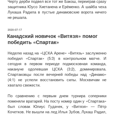
Черту дерби подвел все тот же Бакош, переиграв сразу
защитника Юусо Хиетанена и Ерёменко. А шайба чеха
Лукаша Радила в пустые динамовские ворота ничего
не решала.
ОПУБЛИКОВАНО
2020-07-17
Канадский новичок «Витязя» помог
победить «Спартак»
Неделю назад на «ЦСКА Арене» «Витязь» заслуженно
победил «Спартак» (5:3) в контрольном матче. И
сегодня в первом периоде подмосковная команда,
накануне одолевшая ЦСКА (3:2), доминировала.
Спартаковцы после вечерней победы над «Динамо»
(4:1) не успели восстановить силы. Москвичам не
хватало свежести.
По сравнению с первым днем турнира соперники
поменяли вратарей. На посту номер один у «Спартака»
был словак Юлиус Гудачек, у «Витязя» — Пётр
Кочетков. Не вышли на лед Илья Зубов, Лукаш Радил,