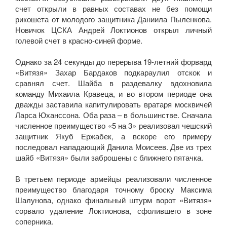
счет открыли в равных составах не без помощи
рикошета от молодого защитника Даниила Пыленкова.
Новичок ЦСКА Андрей Локтионов открыл личный
голевой счет в красно-синей форме.
Однако за 24 секунды до перерыва 19-летний форвард
«Витязя» Захар Бардаков подкараулил отскок и
сравнял счет. Шайба в раздевалку вдохновила
команду Михаила Кравеца, и во втором периоде она
дважды заставила капитулировать вратаря москвичей
Ларса Юханссона. Оба раза – в большинстве. Сначала
численное преимущество «5 на 3» реализовал чешский
защитник Якуб Ержабек, а вскоре его примеру
последовал нападающий Данила Моисеев. Две из трех
шайб «Витязя» были заброшены с ближнего пятачка.
В третьем периоде армейцы реализовали численное
преимущество благодаря точному броску Максима
Шалунова, однако финальный штурм ворот «Витязя»
сорвало удаление Локтионова, сфолившего в зоне
соперника.