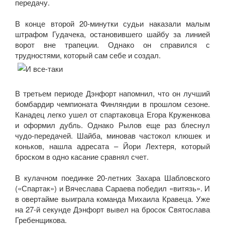
передачу.
В конце второй 20-минутки судьи наказали малым
штрафом Гудачека, остановившего шайбу за линией
ворот вне трапеции. Однако он справился с
трудностями, который сам себе и создал.
В третьем периоде Дэнфорт напомнил, что он лучший
бомбардир чемпионата Финляндии в прошлом сезоне.
Канадец легко ушел от спартаковца Егора Круженкова
и оформил дубль. Однако Рылов еще раз блеснул
чудо-передачей. Шайба, миновав частокол клюшек и
коньков, нашла адресата – Йори Лехтеря, который
броском в одно касание сравнял счет.
В кулачном поединке 20-летних Захара Шабловского
(«Спартак») и Вячеслава Сараева победил «витязь». И
в овертайме выиграла команда Михаила Кравеца. Уже
на 27-й секунде Дэнфорт вывел на бросок Святослава
Гребенщикова.