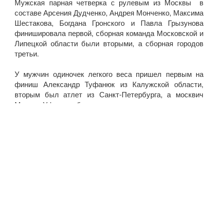
Мужская парная четверка с рулевым из Москвы в
составе Арсения Дудченко, Андрея Монченко, Максима
Шестакова, Богдана Гронского и Павла Грызунова
финишировала первой, сборная команда Московской и
Липецкой области были вторыми, а сборная городов
третьи.
У мужчин одиночек легкого веса пришел первым на
финиш Александр Туфанюк из Калужской области,
вторым был атлет из Санкт-Петербурга, а москвич
Михаил Уфимцев был третьим.
В заезде парных двоек легкого веса среди мужчин
выиграл дуэт, представляющий Свердловскую область
и Санкт-Петербург.
ОПУБЛИКОВАНО
2020-08-26
Кубок Президента РФ по гребле на
байдарках и каноэ завершён
Сегодня, 16 августа, на воде комплекса «Гребной канал