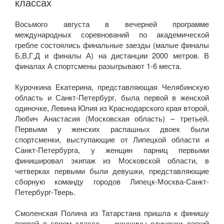
классах
Восьмого августа в вечерней программе
международных соревнований по академической
гребле состоялись финальные заезды (малые финалы
Б,В,Г,Д и финалы А) на дистанции 2000 метров. В
финалах А спортсмены разыгрывают 1-6 места.
Курочкина Екатерина, представляющая Челябинскую
область и Санкт-Петербург, была первой в женской
одиночке, Левина Юлия из Краснодарского края второй,
Любич Анастасия (Московская область) – третьей.
Первыми у женских распашных двоек были
спортсменки, выступающие от Липецкой области и
Санкт-Петербурга, у женщин парниц первыми
финишировал экипаж из Московской области, в
четверках первыми были девушки, представляющие
сборную команду городов Липецк-Москва-Санкт-
Петербург-Тверь.
Смоленская Полина из Татарстана пришла к финишу
первой в своем классе — женщины одиночки легкий