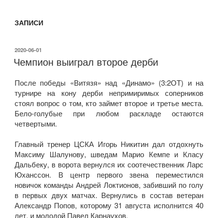
ЗАПИСИ
ОПУБЛИКОВАНО
2020-06-01
Чемпион выиграл второе дерби
После победы «Витязя» над «Динамо» (3:2ОТ) и на
турнире на кону дерби непримиримых соперников
стоял вопрос о том, кто займет второе и третье места.
Бело-голубые при любом раскладе остаются
четвертыми.
Главный тренер ЦСКА Игорь Никитин дал отдохнуть
Максиму Шалунову, шведам Марио Кемпе и Класу
Дальбеку, в ворота вернулся их соотечественник Ларс
Юханссон. В центр первого звена переместился
новичок команды Андрей Локтионов, забивший по голу
в первых двух матчах. Вернулись в состав ветеран
Александр Попов, которому 31 августа исполнится 40
лет, и молодой Павел Карнаухов.