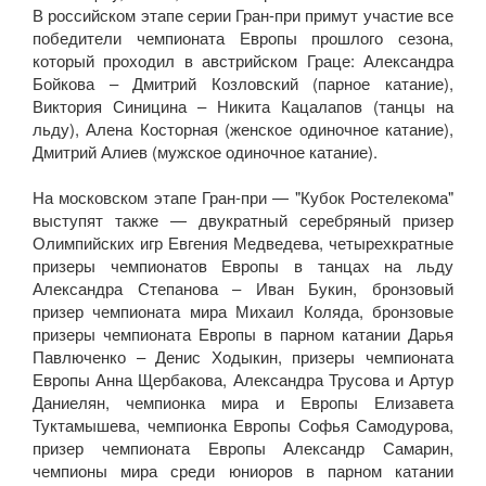
В российском этапе серии Гран-при примут участие все
победители чемпионата Европы прошлого сезона,
который проходил в австрийском Граце: Александра
Бойкова – Дмитрий Козловский (парное катание),
Виктория Синицина – Никита Кацалапов (танцы на
льду), Алена Косторная (женское одиночное катание),
Дмитрий Алиев (мужское одиночное катание).
На московском этапе Гран-при — "Кубок Ростелекома"
выступят также — двукратный серебряный призер
Олимпийских игр Евгения Медведева, четырехкратные
призеры чемпионатов Европы в танцах на льду
Александра Степанова – Иван Букин, бронзовый
призер чемпионата мира Михаил Коляда, бронзовые
призеры чемпионата Европы в парном катании Дарья
Павлюченко – Денис Ходыкин, призеры чемпионата
Европы Анна Щербакова, Александра Трусова и Артур
Даниелян, чемпионка мира и Европы Елизавета
Туктамышева, чемпионка Европы Софья Самодурова,
призер чемпионата Европы Александр Самарин,
чемпионы мира среди юниоров в парном катании