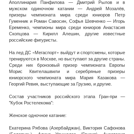
Аполлинария Панфилова — Дмитрий Рылов и в
мужском одиночном катании — Андрей Мозалёв,
призеры чемпионата мира среди юниоров Петр
Гуменник и Роман Савосин, Софья Шевченко — Игорь
Еременко, чемпионы мира среди юниоров Анастасия
Скопцова — Кирилл Алешин, другие известные
российские фигуристы.
На лед ДС «Мегаспорт» выйдут и спортсмены, которые
тренируются в Москве, но выступают за другие страны.
Среди них бронзовый призер чемпионата Европы
Морис Квителашвили и серебряные призеры
юниорского чемпионата мира Мария Казакова —
Георгий Ревия, выступающие за Грузию, и другие.
Состав участников российского этапа Гран-при —
"Кубок Ростелекома":
Женcкое одночное катание:
Екатерина Рябова (Азербайджан), Виктория Сафонова
(Беларусь), Алина Урушадзе (Грузия), Анастасия