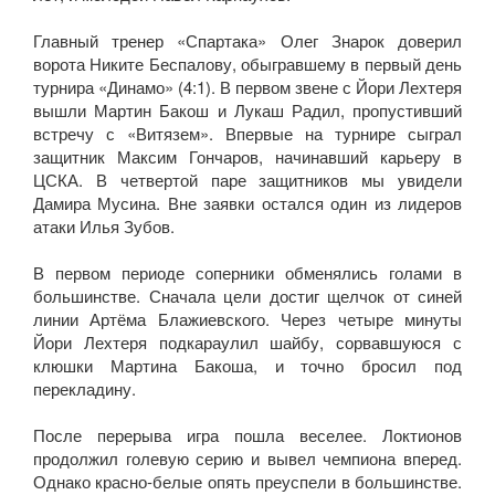
Главный тренер «Спартака» Олег Знарок доверил
ворота Никите Беспалову, обыгравшему в первый день
турнира «Динамо» (4:1). В первом звене с Йори Лехтеря
вышли Мартин Бакош и Лукаш Радил, пропустивший
встречу с «Витязем». Впервые на турнире сыграл
защитник Максим Гончаров, начинавший карьеру в
ЦСКА. В четвертой паре защитников мы увидели
Дамира Мусина. Вне заявки остался один из лидеров
атаки Илья Зубов.
В первом периоде соперники обменялись голами в
большинстве. Сначала цели достиг щелчок от синей
линии Артёма Блажиевского. Через четыре минуты
Йори Лехтеря подкараулил шайбу, сорвавшуюся с
клюшки Мартина Бакоша, и точно бросил под
перекладину.
После перерыва игра пошла веселее. Локтионов
продолжил голевую серию и вывел чемпиона вперед.
Однако красно-белые опять преуспели в большинстве.